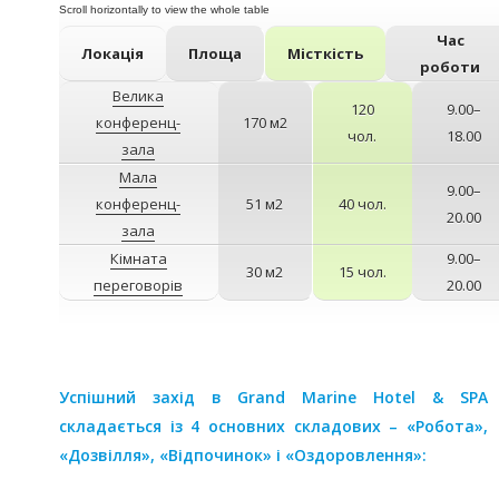
Час
Локація
Площа
Місткість
роботи
Велика
120
9.00–
конференц-
170 м2
чол.
18.00
зала
Мала
9.00–
конференц-
51 м2
40 чол.
20.00
зала
Кімната
9.00–
30 м2
15 чол.
переговорів
20.00
Успішний захід в Grand Marine Hotel & SPA
складається із 4 основних складових – «Робота»,
«Дозвілля», «Відпочинок» і «Оздоровлення»: