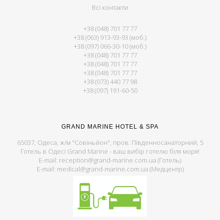
Всі контакти
+38 (048) 701 77 77
+38 (063) 913-93-93 (моб.)
+38 (097) 066-30-10 (моб.)
+38 (048) 701 77 77
+38 (048) 701 77 77
+38 (048) 701 77 77
+38 (073) 440 77 98
+38 (097) 191-60-50
GRAND MARINE HOTEL & SPA
65037, Одеса, ж/м "Совіньйон", пров. Південносанаторний, 5
Готель в Одесі Grand Marine - ваш вибір готелю біля моря!
E-mail: reception@grand-marine.com.ua (Готель)
E-mail: medical@grand-marine.com.ua (Медцентр)