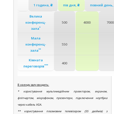
1 година, ₴
пів дня, ₴
повний день,
Велика
конференц-
500
4000
7000
*
зала
Мала
конференц-
550
**
зала
Кімната
400
***
переговорів
В оренду залу входить:
* користування мультимедійним проектором, екраном,
фліпчартом, мікрофоном, презентери, підключення ноутбука
через кабель VGA.
** користування плазмовим телевізором (55 дюймів) з