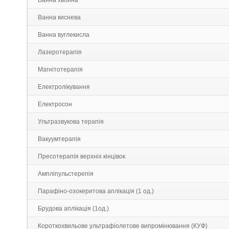
Ванна хвойна
Ванна киснева
Ванна вуглекисла
Лазеротерапія
Магнітотерапія
Електролікування
Електросон
Ультразвукова терапія
Вакуумтерапія
Пресотерапія верхніх кінцівок
Ампліпульстерепія
Парафіно-озокеритова аплікація (1 од.)
Брудова аплікація (1од.)
Короткохвильове ультрафіолетове випромінювання (КУФ)