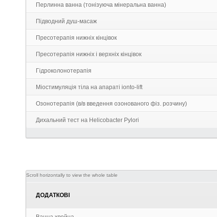
Перлинна ванна (тонізуюча мінеральна ванна)
Підводний душ-масаж
Пресотерапія нижніх кінцівок
Пресотерапія нижніх і верхніх кінцівок
Гідроколонотерапія
Міостимуляція тіла на апараті ionto-lift
Озонотерапія (в/в введення озонованого фіз. розчину)
Дихальний тест на Helicobacter Pylori
ДОДАТКОВІ