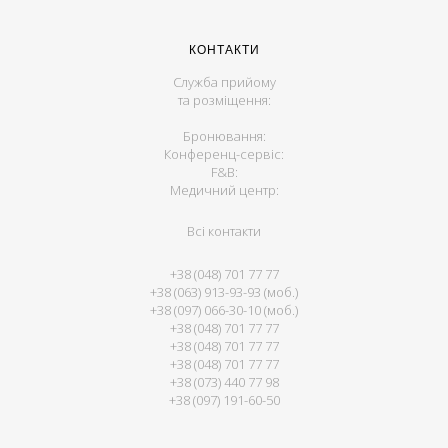
КОНТАКТИ
Служба прийому
та розміщення:
Бронювання:
Конференц-сервіс:
F&B:
Медичний центр:
Всі контакти
+38 (048) 701 77 77
+38 (063) 913-93-93 (моб.)
+38 (097) 066-30-10 (моб.)
+38 (048) 701 77 77
+38 (048) 701 77 77
+38 (048) 701 77 77
+38 (073) 440 77 98
+38 (097) 191-60-50