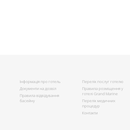
Інформація про готель
Перелік послуг готелю
Документи на дозвіл
Правила розміщення у
готелі Grand Marine
Правила відвідування
басейну
Перелік медичних
процедур
Контакти