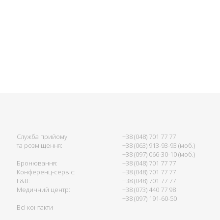
Служба прийому
+38 (048) 701 77 77
та розміщення:
+38 (063) 913-93-93 (моб.)
+38 (097) 066-30-10 (моб.)
Бронювання:
+38 (048) 701 77 77
Конференц-сервіс:
+38 (048) 701 77 77
F&B:
+38 (048) 701 77 77
Медичний центр:
+38 (073) 440 77 98
+38 (097) 191-60-50
Всі контакти